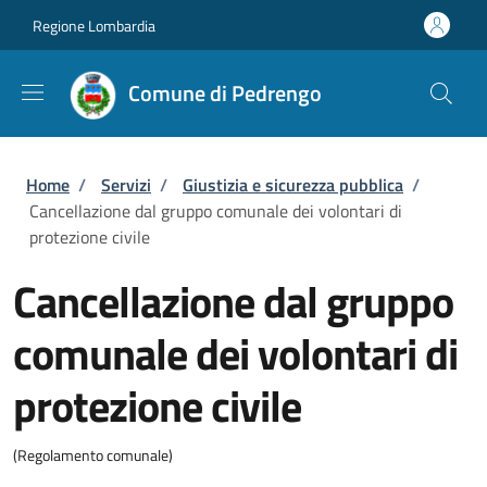
Salta al contenuto principale
Skip to footer content
Regione Lombardia
Comune di Pedrengo
Briciole di pane
Home
/
Servizi
/
Giustizia e sicurezza pubblica
/
Cancellazione dal gruppo comunale dei volontari di
protezione civile
Cancellazione dal gruppo
comunale dei volontari di
protezione civile
(Regolamento comunale)