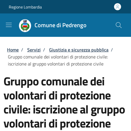
Salta al contenuto principale
Skip to footer content
Regione Lombardia
Comune di Pedrengo
Briciole di pane
Home
/
Servizi
/
Giustizia e sicurezza pubblica
/
Gruppo comunale dei volontari di protezione civile:
iscrizione al gruppo volontari di protezione civile
Gruppo comunale dei
volontari di protezione
civile: iscrizione al gruppo
volontari di protezione