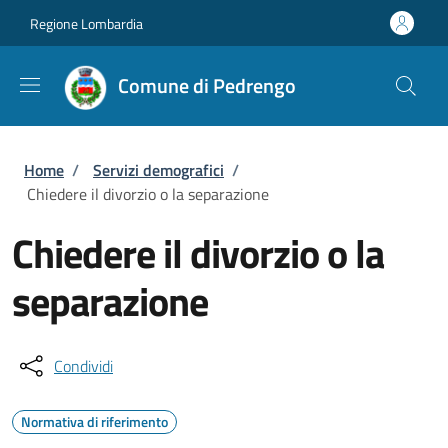
Salta al contenuto principale
Skip to footer content
Regione Lombardia
Comune di Pedrengo
Briciole di pane
Home
/
Servizi demografici
/
Chiedere il divorzio o la separazione
Chiedere il divorzio o la
separazione
Condividi
Normativa di riferimento