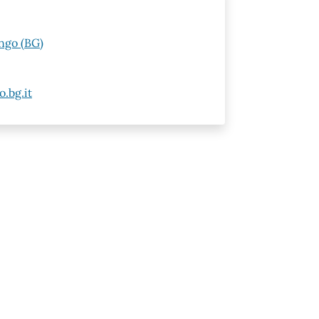
ngo (BG)
.bg.it