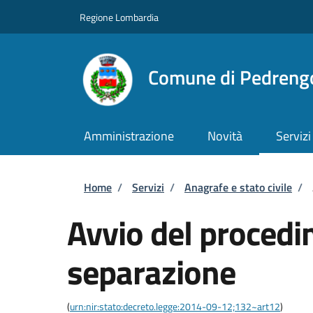
Salta al contenuto principale
Skip to footer content
Regione Lombardia
Comune di Pedreng
Amministrazione
Novità
Servizi
Briciole di pane
Home
/
Servizi
/
Anagrafe e stato civile
/
Avvio del procedi
separazione
(
urn:nir:stato:decreto.legge:2014-09-12;132~art12
)