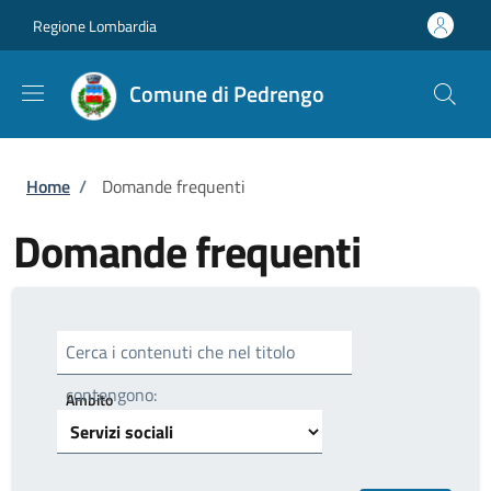
Salta al contenuto principale
Skip to footer content
Regione Lombardia
Comune di Pedrengo
Briciole di pane
Home
/
Domande frequenti
Domande frequenti
Cerca i contenuti che nel titolo
contengono:
Ambito