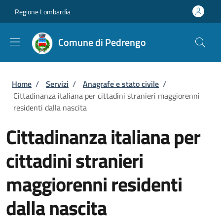
Salta al contenuto principale
Skip to footer content
Regione Lombardia
Comune di Pedrengo
Briciole di pane
Home
/
Servizi
/
Anagrafe e stato civile
/
Cittadinanza italiana per cittadini stranieri maggiorenni
residenti dalla nascita
Cittadinanza italiana per
cittadini stranieri
maggiorenni residenti
dalla nascita