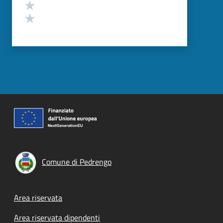
Valuta 2 stelle su 5
Valuta 1 stelle su 5
Comune di Pedrengo
Footer menu
Area riservata
Area riservata dipendenti