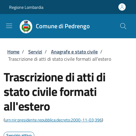
Salta al contenuto principale
Skip to footer content
Regione Lombardia
Comune di Pedrengo
Briciole di pane
Home
/
Servizi
/
Anagrafe e stato civile
/
Trascrizione di atti di stato civile formati all'estero
Trascrizione di atti di
stato civile formati
all'estero
(
urn:nir:presidente.repubblica:decreto:2000-11-03;396
)
Servizio attivo