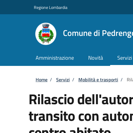
Salta al contenuto principale
Skip to footer content
Regione Lombardia
Comune di Pedreng
Amministrazione
Novità
Servizi
Briciole di pane
Home
/
Servizi
/
Mobilità e trasporti
/
Ril
Rilascio dell'autor
transito con auto
centro abitato