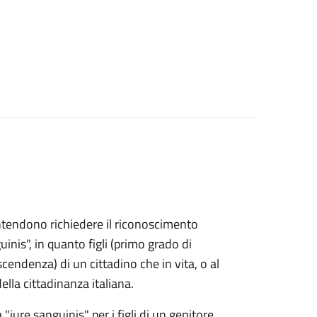
e intendono richiedere il riconoscimento
uinis", in quanto figli (primo grado di
endenza) di un cittadino che in vita, o al
lla cittadinanza italiana.
 "iure sanguinis" per i figli di un genitore