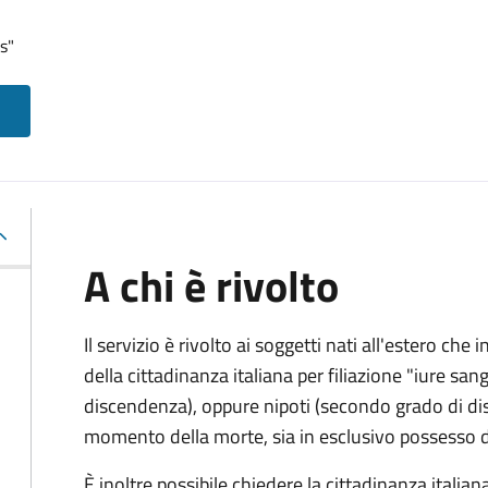
s"
A chi è rivolto
Il servizio è rivolto ai soggetti nati all'estero ch
della cittadinanza italiana per filiazione "iure sang
discendenza), oppure nipoti (secondo grado di disc
momento della morte, sia in esclusivo possesso de
È inoltre possibile chiedere la cittadinanza italiana