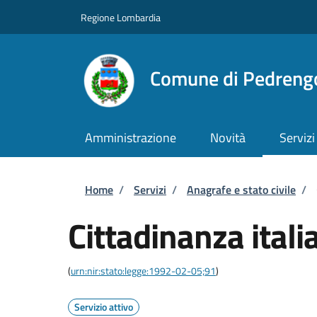
Salta al contenuto principale
Skip to footer content
Regione Lombardia
Comune di Pedreng
Amministrazione
Novità
Servizi
Briciole di pane
Home
/
Servizi
/
Anagrafe e stato civile
/
Cittadinanza itali
(
urn:nir:stato:legge:1992-02-05;91
)
Servizio attivo