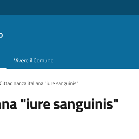
o
Vivere il Comune
Cittadinanza italiana "iure sanguinis"
ana "iure sanguinis"