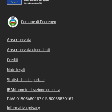
Comune di Pedrengo
Footer menu
Area riservata
Area riservata dipendenti
Crediti
Note legali
Statistiche del portale
IBAN amministrazione pubblica
P.IVA 01506480167 C.F. 80035830167
Informativa privacy