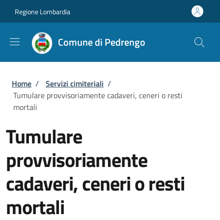
Salta al contenuto principale
Skip to footer content
Regione Lombardia
Comune di Pedrengo
Briciole di pane
Home
/
Servizi cimiteriali
/
Tumulare provvisoriamente cadaveri, ceneri o resti
mortali
Tumulare
provvisoriamente
cadaveri, ceneri o resti
mortali