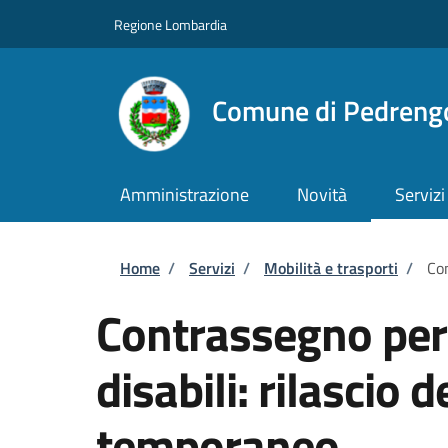
Salta al contenuto principale
Skip to footer content
Regione Lombardia
Comune di Pedreng
Amministrazione
Novità
Servizi
Briciole di pane
Home
/
Servizi
/
Mobilità e trasporti
/
Con
Contrassegno per v
disabili: rilascio
temporaneo