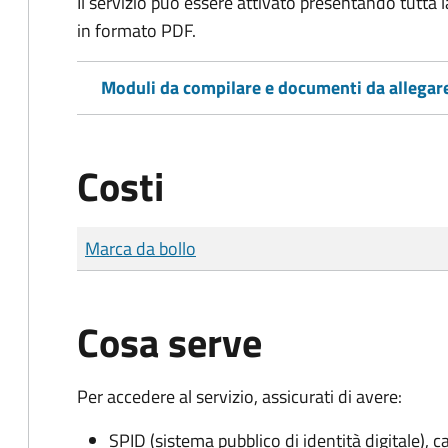
Il servizio può essere attivato presentando tutta
in formato PDF.
Moduli da compilare e documenti da allegar
Costi
Tipo di pagamento
Importo
Marca da bollo
Cosa serve
Per accedere al servizio, assicurati di avere:
SPID (sistema pubblico di identità digitale), ca